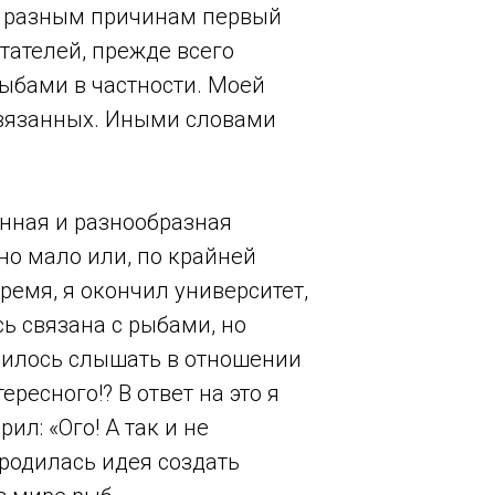
 по разным причинам первый
итателей, прежде всего
рыбами в частности. Моей
связанных. Иными словами
енная и разнообразная
о мало или, по крайней
емя, я окончил университет,
сь связана с рыбами, но
одилось слышать в отношении
ересного!? В ответ на это я
ил: «Ого! А так и не
 родилась идея создать