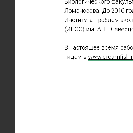
Биологического факульт
Ломоносова. До 2016 го
Института проблем эко
(ИПЭЭ) им. А. Н. Северц
В настоящее время ра
А
гидом в
www.dreamfishin