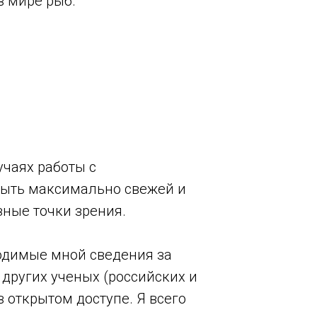
в мире рыб.
учаях работы с
быть максимально свежей и
зные точки зрения.
иводимые мной сведения за
ругих ученых (российских и
 открытом доступе. Я всего