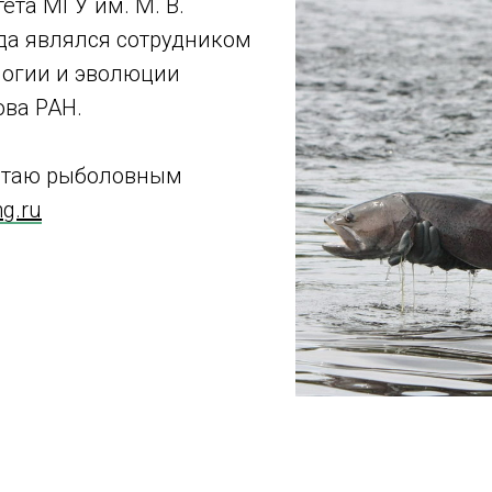
ета МГУ им. М. В.
да являлся сотрудником
логии и эволюции
ова РАН.
ботаю рыболовным
g.ru