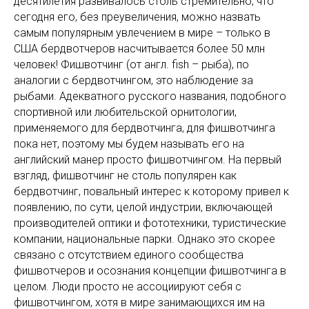
десятилетия развивалось столь стремительно, что
сегодня его, без преувеличения, можно назвать
самым популярным увлечением в мире – только в
США бердвотчеров насчитывается более 50 млн
человек! Фишвотчинг (от англ. fish – рыба), по
аналогии с бердвотчингом, это наблюдение за
рыбами. Адекватного русского названия, подобного
спортивной или любительской орнитологии,
применяемого для бердвотчинга, для фишвотчинга
пока нет, поэтому мы будем называть его на
английский манер просто фишвотчингом. На первый
взгляд, фишвотчинг не столь популярен как
бердвотчинг, повальный интерес к которому привел к
появлению, по сути, целой индустрии, включающей
производителей оптики и фототехники, туристические
компании, национальные парки. Однако это скорее
связано с отсутствием единого сообщества
фишвотчеров и осознания концепции фишвотчинга в
целом. Люди просто не ассоциируют себя с
фишвотчингом, хотя в мире занимающихся им на