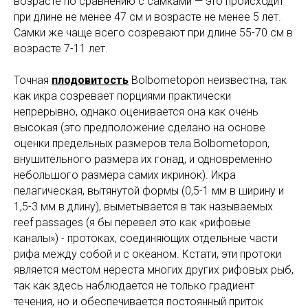
возрасте по сравнению с самками — это происходит
при длине не менее 47 см и возрасте не менее 5 лет.
Самки же чаще всего созревают при длине 55-70 см в
возрасте 7-11 лет.
Точная
плодовитость
Bolbometopon неизвестна, так
как икра созревает порциями практически
непрерывно, однако оценивается она как очень
высокая (это предположение сделано на основе
оценки предельных размеров тела Bolbometopon,
внушительного размера их гонад, и одновременно
небольшого размера самих икринок). Икра
пелагическая, вытянутой формы (0,5-1 мм в ширину и
1,5-3 мм в длину), выметывается в так называемых
reef passages (я бы перевел это как «рифовые
каналы») - протоках, соединяющих отдельные части
рифа между собой и с океаном. Кстати, эти протоки
является местом нереста многих других рифовых рыб,
так как здесь наблюдается не только градиент
течения, но и обеспечивается постоянный приток