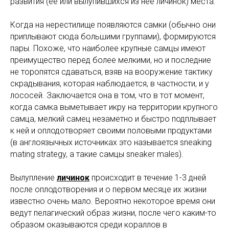
развития (ее или вылупившихся из нее личинок) места.
Когда на нерестилище появляются самки (обычно они
приплывают сюда большими группами), формируются
пары. Похоже, что наиболее крупные самцы имеют
преимущество перед более мелкими, но и последние
не торопятся сдаваться, взяв на вооружение тактику
скрадывания, которая наблюдается, в частности, и у
лососей. Заключается она в том, что в тот момент,
когда самка выметывает икру на территории крупного
самца, мелкий самец незаметно и быстро подплывает
к ней и оплодотворяет своими половыми продуктами
(в англоязычных источниках это называется sneaking
mating strategy, а такие самцы sneaker males).
Вылупление
личинок
происходит в течение 1-3 дней
после оплодотворения и о первом месяце их жизни
известно очень мало. Вероятно некоторое время они
ведут пелагический образ жизни, после чего каким-то
образом оказываются среди кораллов в