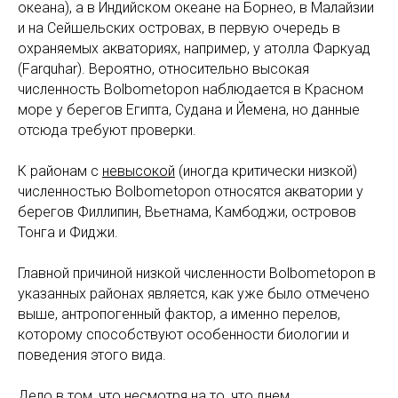
океана), а в Индийском океане на Борнео, в Малайзии
и на Сейшельских островах, в первую очередь в
охраняемых акваториях, например, у атолла Фаркуад
(Farquhar). Вероятно, относительно высокая
численность Bolbometopon наблюдается в Красном
море у берегов Египта, Судана и Йемена, но данные
отсюда требуют проверки.
К районам с
невысокой
(иногда критически низкой)
численностью Bolbometopon относятся акватории у
берегов Филлипин, Вьетнама, Камбоджи, островов
Тонга и Фиджи.
Главной причиной низкой численности Bolbometopon в
указанных районах является, как уже было отмечено
выше, антропогенный фактор, а именно перелов,
которому способствуют особенности биологии и
поведения этого вида.
Дело в том, что несмотря на то, что днем