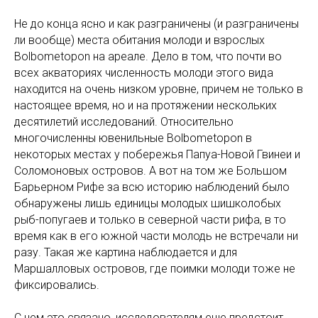
Не до конца ясно и как разграничены (и разграничены
ли вообще) места обитания молоди и взрослых
Bolbometopon на ареале. Дело в том, что почти во
всех акваториях численность молоди этого вида
находится на очень низком уровне, причем не только в
настоящее время, но и на протяжении нескольких
десятилетий исследований. Относительно
многочисленны ювенильные Bolbometopon в
некоторых местах у побережья Папуа-Новой Гвинеи и
Соломоновых островов. А вот на том же Большом
Барьерном Рифе за всю историю наблюдений было
обнаружены лишь единицы молодых шишколобых
рыб-попугаев и только в северной части рифа, в то
время как в его южной части молодь не встречали ни
разу. Такая же картина наблюдается и для
Маршалловых островов, где поимки молоди тоже не
фиксировались.
С чем это связано, исследователям еще предстоит