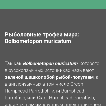
Рыболовные трофеи мира:
Bolbometopon muricatum
Так как
Bolbometopon muricatum
, которого
в русскоязычных источниках называют
зеленой шишколобой рыбой-попугаем
, а
в англоязычных в том числе
Green
Hamphead Parrotfish
, или
Bumphead
Parrotfish
, или
Giant Humphead Parrotfish
,
является самым крупным представителем