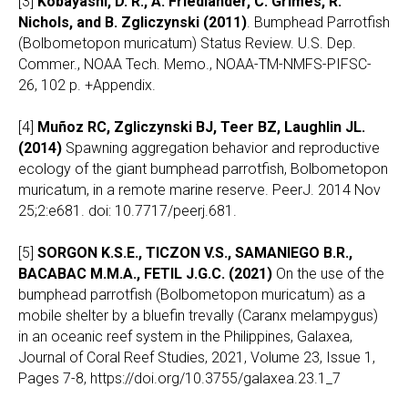
[3]
Kobayashi, D. R., A. Friedlander, C. Grimes, R.
Nichols, and B. Zgliczynski (2011)
. Bumphead Parrotfish
(Bolbometopon muricatum) Status Review. U.S. Dep.
Commer., NOAA Tech. Memo., NOAA-TM-NMFS-PIFSC-
26, 102 p. +Appendix.
[4]
Muñoz RC, Zgliczynski BJ, Teer BZ, Laughlin JL.
(2014)
Spawning aggregation behavior and reproductive
ecology of the giant bumphead parrotfish, Bolbometopon
muricatum, in a remote marine reserve. PeerJ. 2014 Nov
25;2:e681. doi: 10.7717/peerj.681.
[5]
SORGON K.S.E., TICZON V.S., SAMANIEGO B.R.,
BACABAC M.M.A., FETIL J.G.C. (2021)
On the use of the
bumphead parrotfish (Bolbometopon muricatum) as a
mobile shelter by a bluefin trevally (Caranx melampygus)
in an oceanic reef system in the Philippines, Galaxea,
Journal of Coral Reef Studies, 2021, Volume 23, Issue 1,
Pages 7-8, https://doi.org/10.3755/galaxea.23.1_7