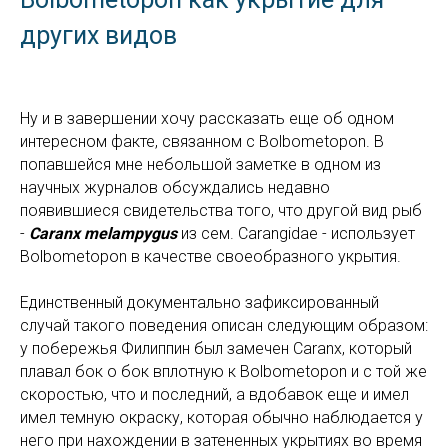
других видов
Ну и в завершении хочу рассказать еще об одном
интересном факте, связанном с Bolbometopon. В
попавшейся мне небольшой заметке в одном из
научных журналов обсуждались недавно
появившиеся свидетельства того, что другой вид рыб
-
Caranx melampygus
из сем. Carangidae - использует
Bolbometopon в качестве своеобразного укрытия.
Единственный документально зафиксированный
случай такого поведения описан следующим образом:
у побережья Филиппин был замечен Caranx, который
плавал бок о бок вплотную к Bolbometopon и с той же
скоростью, что и последний, а вдобавок еще и имел
имел темную окраску, которая обычно наблюдается у
него при нахождении в затененных укрытиях во время