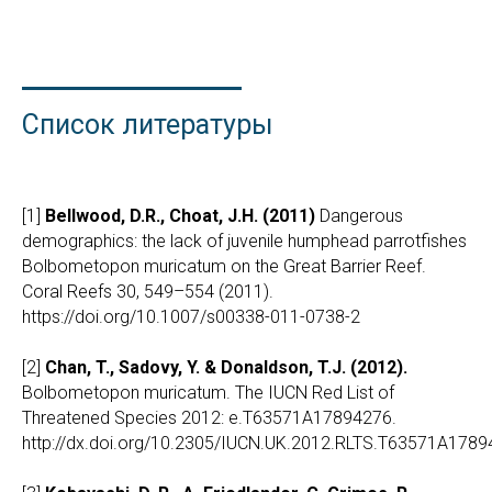
Список литературы
[1]
Bellwood, D.R., Choat, J.H. (2011)
Dangerous
demographics: the lack of juvenile humphead parrotfishes
Bolbometopon muricatum on the Great Barrier Reef.
Coral Reefs 30, 549–554 (2011).
https://doi.org/10.1007/s00338-011-0738-2
[2]
Chan, T., Sadovy, Y. & Donaldson, T.J. (2012).
Bolbometopon muricatum. The IUCN Red List of
Threatened Species 2012: e.T63571A17894276.
http://dx.doi.org/10.2305/IUCN.UK.2012.RLTS.T63571A1789