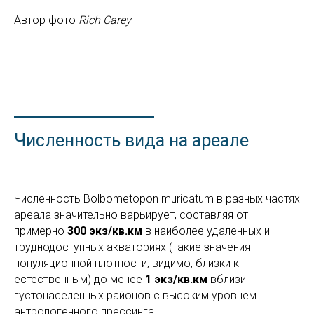
Автор фото
Rich Сarey
Численность вида на ареале
Численность Bolbometopon muricatum в разных частях
ареала значительно варьирует, составляя от
примерно
300 экз/кв.км
в наиболее удаленных и
труднодоступных акваториях (такие значения
популяционной плотности, видимо, близки к
естественным) до менее
1 экз/кв.км
вблизи
густонаселенных районов с высоким уровнем
антропогенного прессинга.