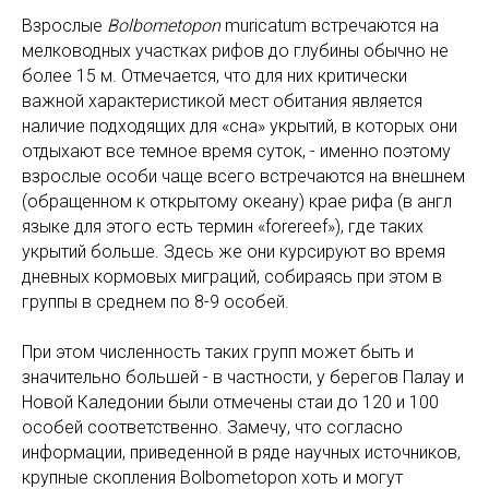
Взрослые
Bolbometopon
muricatum встречаются на
мелководных участках рифов до глубины обычно не
более 15 м. Отмечается, что для них критически
важной характеристикой мест обитания является
наличие подходящих для «сна» укрытий, в которых они
отдыхают все темное время суток, - именно поэтому
взрослые особи чаще всего встречаются на внешнем
(обращенном к открытому океану) крае рифа (в англ
языке для этого есть термин «forereef»), где таких
укрытий больше. Здесь же они курсируют во время
дневных кормовых миграций, собираясь при этом в
группы в среднем по 8-9 особей.
При этом численность таких групп может быть и
значительно большей - в частности, у берегов Палау и
Новой Каледонии были отмечены стаи до 120 и 100
особей соответственно. Замечу, что согласно
информации, приведенной в ряде научных источников,
крупные скопления Bolbometopon хоть и могут