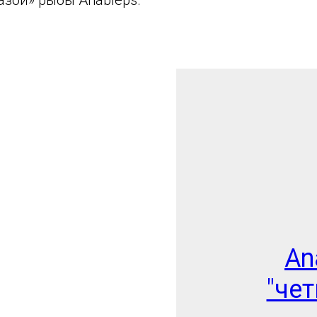
An
"че