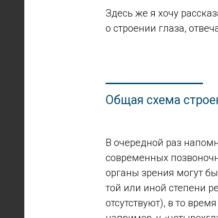
Здесь же я хочу расска
о строении глаза, отвеч
Общая схема строе
В очередной раз напом
современных позвоночны
органы зрения могут бы
той или иной степени р
отсутствуют), в то врем
например, у «четырехгл