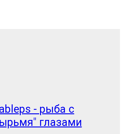
ableps - рыба с
тырьмя" глазами