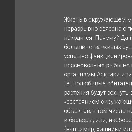
Жизнь в окружающем ми
неразрывно связана с п
находится. Почему? Да 
большинства живых сущ
А
успешно функционироват
пресноводные рыбы не м
организмы Арктики или 
теплолюбивые обитател
растения будут сохнуть 
«состоянием окружающе
объектов, в том числе 
и барьеры, или, наоборо
(например, хищники или