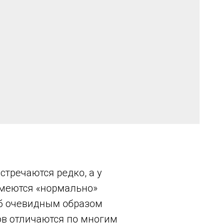
стречаются редко, а у
имеются «нормально»
ыб очевидным образом
ов отличаются по многим