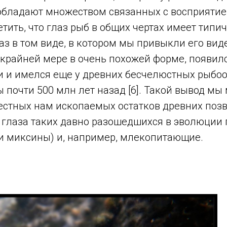
обладают множеством связанных с восприятие
етить, что глаз рыб в общих чертах имеет типи
лаз в том виде, в котором мы привыкли его ви
 крайней мере в очень похожей форме, появил
и и имелся еще у древних бесчелюстных рыбо
почти 500 млн лет назад [6]. Такой вывод мы 
естных нам ископаемых остатков древних позв
 глаза таких давно разошедшихся в эволюции
и миксины) и, например, млекопитающие.