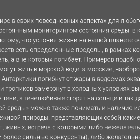
ре в своих повседневных аспектах для любог
остоянным мониторингом состояния среды, в к
потому, что условия жизни на нашей планете о
еств есть определенные пределы, в рамках ко
ь, а вне которых погибает. Примеров подобног
огут жить в морской воде, а морские, наоборо
Антарктики погибнут от жары в водоемах эква
и тропиков замерзнут в холодных условиях вы
в тени, а тенелюбивые сгорят на солнце и так д
й среды» можно также понимать и наличие или
неживой природы, представляющих собой какие
т, живых, встреча с которыми либо нежелательн
 более сильные конкуренты), либо желательна,