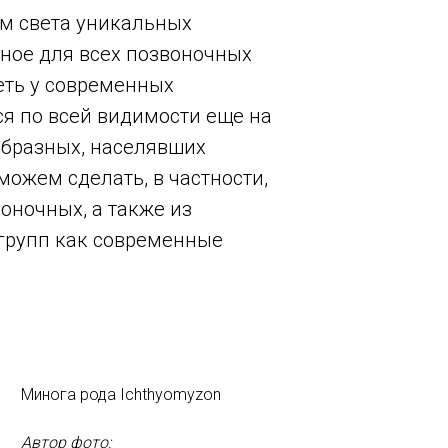
м света уникальных
чное для всех позвоночных
деть у современных
ся по всей видимости еще на
образных, населявших
можем сделать, в частности,
оночных, а также из
 групп как современные
Минога рода Ichthyomyzon
Автор фото: