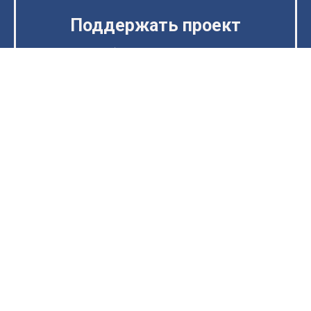
Поддержать проект
Введите любую сумму, которую хотите
перевести на развитие проекта
Отправить