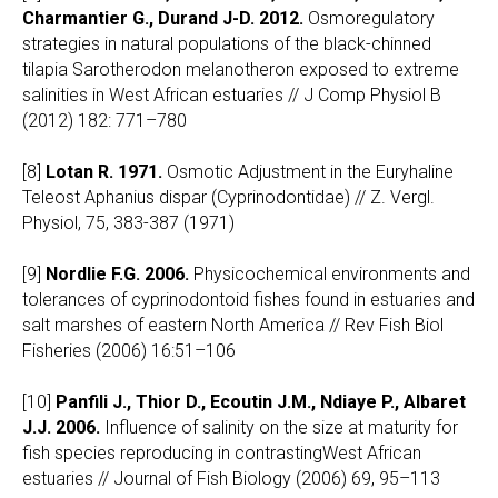
Charmantier G., Durand J-D. 2012.
Osmoregulatory
strategies in natural populations of the black-chinned
tilapia Sarotherodon melanotheron exposed to extreme
salinities in West African estuaries // J Comp Physiol B
(2012) 182: 771–780
[8]
Lotan R. 1971.
Osmotic Adjustment in the Euryhaline
Teleost Aphanius dispar (Cyprinodontidae) // Z. Vergl.
Physiol, 75, 383-387 (1971)
[9]
Nordlie F.G. 2006.
Physicochemical environments and
tolerances of cyprinodontoid fishes found in estuaries and
salt marshes of eastern North America // Rev Fish Biol
Fisheries (2006) 16:51–106
[10]
Panfili J., Thior D., Ecoutin J.M., Ndiaye P., Albaret
J.J. 2006.
Influence of salinity on the size at maturity for
fish species reproducing in contrastingWest African
estuaries // Journal of Fish Biology (2006) 69, 95–113