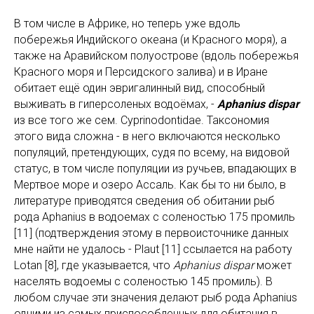
В том числе в Африке, но теперь уже вдоль
побережья Индийского океана (и Красного моря), а
также на Аравийском полуострове (вдоль побережья
Красного моря и Персидского залива) и в Иране
обитает ещё один эвригалинный вид, способный
выживать в гиперсоленых водоёмах, -
Aphanius dispar
из все того же сем. Cyprinodontidae. Таксономия
этого вида сложна - в него включаются несколько
популяций, претендующих, судя по всему, на видовой
статус, в том числе популяции из ручьев, впадающих в
Мертвое море и озеро Ассаль. Как бы то ни было, в
литературе приводятся сведения об обитании рыб
рода Aphanius в водоемах с соленостью 175 промиль
[11] (подтверждения этому в первоисточнике данных
мне найти не удалось - Plaut [11] ссылается на работу
Lotan [8], где указывается, что
Aphanius dispar
может
населять водоемы с соленостью 145 промиль). В
любом случае эти значения делают рыб рода Aphanius
одними из самых приспособленных для обитания в