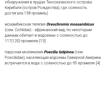
обнаружения в прудах Тихоокеанского острова
Кирибати (остров Рождества), где соленость
достигала 158 промиль)
мозамбикская тиляпия
Oreochromis mossambicus
(сем. Cichlidae) - африканский вид, по некоторым
данным обитает в водоемах с соленостью до
117(120) промилле [13]
парусная моллинезия
Poecilia latipinna
(сем.
Poeciliidae), населяющая водоемы Северной Америки,
встречается в воде с соленостью до 95 промилле [4]