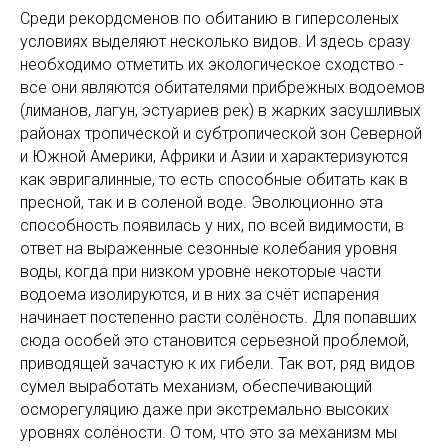
Среди рекордсменов по обитанию в гиперсоленых
условиях выделяют несколько видов. И здесь сразу
необходимо отметить их экологическое сходство -
все они являются обитателями прибрежных водоемов
(лиманов, лагун, эстуариев рек) в жарких засушливых
районах тропической и субтропической зон Северной
и Южной Америки, Африки и Азии и характеризуются
как эвригалинные, то есть способные обитать как в
пресной, так и в соленой воде. Эволюционно эта
способность появилась у них, по всей видимости, в
ответ на выраженные сезонные колебания уровня
воды, когда при низком уровне некоторые части
водоема изолируются, и в них за счёт испарения
начинает постепенно расти солёность. Для попавших
сюда особей это становится серьезной проблемой,
приводящей зачастую к их гибели. Так вот, ряд видов
сумел выработать механизм, обеспечивающий
осморегуляцию даже при экстремально высоких
уровнях солёности. О том, что это за механизм мы