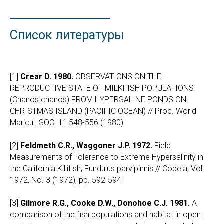
Список литературы
[1]
Crear D. 1980.
OBSERVATIONS ON THE
REPRODUCTIVE STATE OF MILKFISH POPULATIONS
(Chanos chanos) FROM HYPERSALINE PONDS ON
CHRISTMAS ISLAND (PACIFIC OCEAN) // Proc. World
Maricul. SOC. 11:548-556 (1980)
[2]
Feldmeth C.R., Waggoner J.P. 1972.
Field
Measurements of Tolerance to Extreme Hypersalinity in
the California Killifish, Fundulus parvipinnis // Copeia, Vol.
1972, No. 3 (1972), pp. 592-594
[3]
Gilmore R.G., Cooke D.W., Donohoe C.J. 1981.
A
comparison of the fish populations and habitat in open