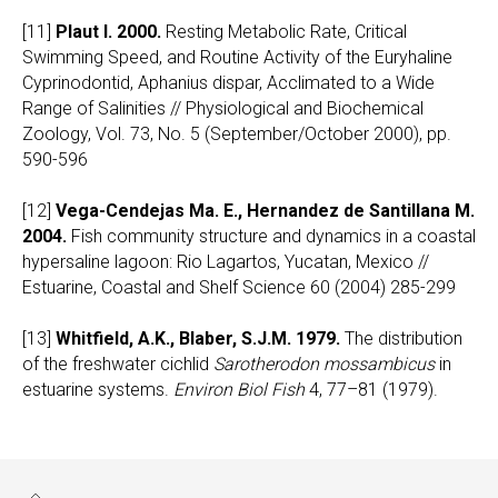
[11]
Plaut I. 2000.
Resting Metabolic Rate, Critical
Swimming Speed, and Routine Activity of the Euryhaline
Cyprinodontid, Aphanius dispar, Acclimated to a Wide
Range of Salinities // Physiological and Biochemical
Zoology, Vol. 73, No. 5 (September/October 2000), pp.
590-596
[12]
Vega-Cendejas Ma. E., Hernandez de Santillana M.
2004.
Fish community structure and dynamics in a coastal
hypersaline lagoon: Rio Lagartos, Yucatan, Mexico //
Estuarine, Coastal and Shelf Science 60 (2004) 285-299
[13]
Whitfield, A.K., Blaber, S.J.M. 1979.
The distribution
of the freshwater cichlid
Sarotherodon mossambicus
in
estuarine systems.
Environ Biol Fish
4, 77–81 (1979).