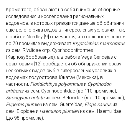
Кроме того, обращают на себя внимание обзорные
исследования и исследования региональных
водоемов, в которых приводятся данные об обитании
еще целого ряда видов в гиперсоленых условиях. Так,
в работе Nordley [9] отмечается, что соленость вплоть
до 70 промилле выдерживает
Kryptolebias marmoratus
из сем. Rivulidae отр. Cyprinodontiformes
(Карпозубообразные), а в работе Vega-Cendejas с
соавторами [12] сообщается об обнаружении сразу
нескольких видов рыб в гиперсоленых условиях в
водоемах полуострова Юкатан (Мексика), в
частности,
Floridichthys polyommus
и
Cyprinodon
artifrons
из сем. Cyprinodontidae (до 110 промилле),
Strongylura notata
из сем. Belonidae (до 110 промилле),
Eugerres plumieri
из сем. Guerreidae,
Elops saurus
из
сем. Elopidae и
Haemulon plumieri
из сем. Haemulidae
(до 98 промилле).