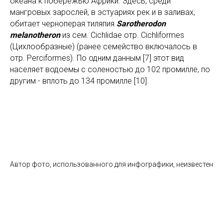
океана к побережью Африки. Здесь, среди
мангровых зарослей, в эстуариях рек и в заливах,
обитает черноперая тиляпия
Sarotherodon
melanotheron
из сем. Cichlidae отр. Cichliformes
(Цихлообразные) (ранее семейство включалось в
отр. Perciformes). По одним данным [7] этот вид
населяет водоемы с соленостью до 102 промилле, по
другим - вплоть до 134 промилле [10].
Автор фото, использованного для инфографики, неизвестен