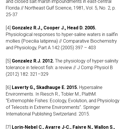
and closed salt marsh impoundments in east-central
Florida // Northeast Gulf Science, 1981, Vol. 5, No. 2, p.
25-37
[4]
Gonzalez R.J., Cooper J., Head D. 2005.
Physiological responses to hyper-saline waters in sailfin
mollies (Poecilia latipinna) // Comparative Biochemistry
and Physiology, Part A 142 (2005) 397 – 403
[5]
Gonzalez R.J. 2012.
The physiology of hyper-salinity
tolerance in teleost fish: a review // J Comp Physiol B
(2012) 182: 321–329
[6]
Laverty G., Skadhauge E. 2015.
Hypersaline
Environments. In Riesch R., Tobler M., PlathM.
"Extremophile Fishes: Ecology, Evolution, and Physiology
of Teleosts in Extreme Environments". Springer
International Publishing Switzerland. 2015.
[7]
Lorin-Nebel C., Avarre J-C., Faivre N., Wallon S.,