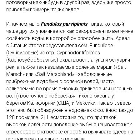
поговорим как-нибудь в другой раз, здесь же просто
приведём примеры таких видов.
И начнём мы с
Fundulus parvipinnis
- вида, который
чаще других упоминается как рекордсмен по величине
солёности воды, в которой он способен жить. Ареал
обитания этого представителя сем. Fundulidae
(Фундуловые) из отр. Cyprinodontiformes
(Карпозубообразные) охватывает лагуны и эстуарии
рек, а также так называемые соленые марши («Salt
Marsch» или «Salt Marschland» - заболоченные
прибрежные водоёмы с соленой водой, часто
заливаемые во время высоких приливов или наганных
волн) восточного побережья Тихого океана у
берегов Калифорнии (США) и Мексики. Так вот, здесь
этот вид был обнаружен в водоёмах с солёностью до
128 промилле [2]. Несмотря на то, что при такой
высокой солёности поведение рыбы оценивается как
стрессовое, она все же способна выживать здесь на
протяжении длительного времени.