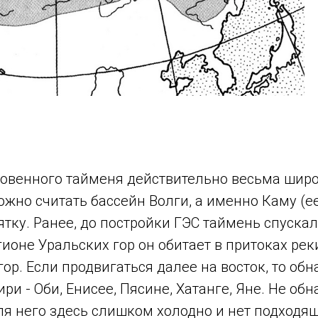
овенного тайменя действительно весьма широ
жно считать бассейн Волги, а именно Каму (ее
ятку. Ранее, до постройки ГЭС таймень спускал
гионе Уральских гор он обитает в притоках ре
ор. Если продвигаться далее на восток, то об
ри - Оби, Енисее, Пясине, Хатанге, Яне. Не о
ля него здесь слишком холодно и нет подходящ