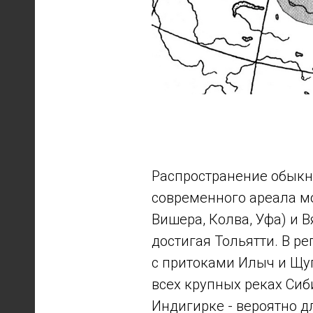
Распространение обыкн
современного ареала мо
Вишера, Колва, Уфа) и В
достигая Тольятти. В ре
с притоками Илыч и Щуг
всех крупных реках Сиби
Индигирке - вероятно д