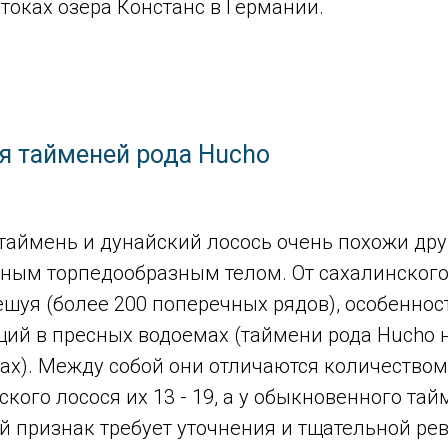
итоках озера Констанс в Германии.
ия тайменей рода Hucho
ймень и дунайский лосось очень похожи друг
ым торпедообразным телом. От сахалинского 
шуя (более 200 поперечных рядов), особеннос
щий в пресных водоемах (таймени рода Hucho 
ках). Между собой они отличаются количество
ского лосося их 13 - 19, а у обыкновенного тайм
 признак требует уточнения и тщательной реви