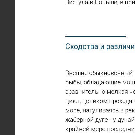
Вистула в Польше, в пр
Сходства и различ
Внешне обыкновенный та
рыбы, обладающие мощн
сравнительно мелкая че
цикл, целиком проходя
море, нагуливаясь в ре
жаберной дуге - у дунай
крайней мере последний