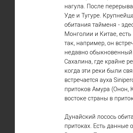
нагула. После перерыва
Уде и Тугуре. Крупнейш
обитания тайменя - здес
Монголии и Китае, есть 
так, например, он встре
недавно обыкновенный 
Сахалина, где крайне ре
когда эти реки были св
встречается ауха Sinip
притоков Амура (Онон, К
востоке страны в прито
Дунайский лосось обита
притоках. Есть данные 