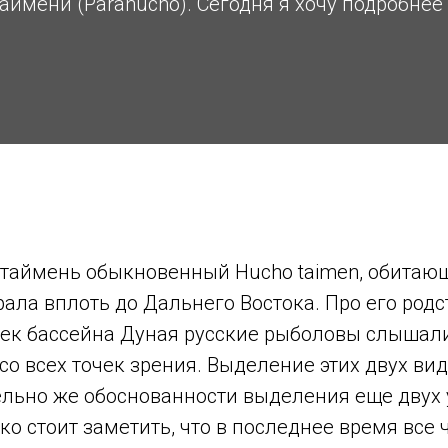
таймени (Parahucho). Сегодня я хочу подробнее
 таймень обыкновенный Hucho taimen, обитающ
рала вплоть до Дальнего Востока. Про его родс
 рек бассейна Дуная русские рыболовы слышал
 со всех точек зрения. Выделение этих двух в
ельно же обоснованности выделения еще двух
ко стоит заметить, что в последнее время все