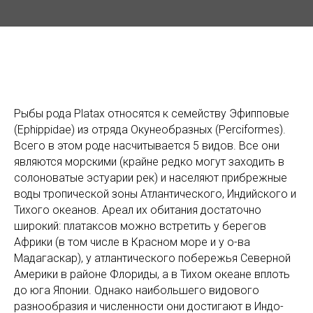
Рыбы рода Platax относятся к семейству Эфипповые
(Ephippidae) из отряда Окунеобразных (Perciformes).
Всего в этом роде насчитывается 5 видов. Все они
являются морскими (крайне редко могут заходить в
солоноватые эстуарии рек) и населяют прибрежные
воды тропической зоны Атлантического, Индийского и
Тихого океанов. Ареал их обитания достаточно
широкий: платаксов можно встретить у берегов
Африки (в том числе в Красном море и у о-ва
Мадагаскар), у атлантического побережья Северной
Америки в районе Флориды, а в Тихом океане вплоть
до юга Японии. Однако наибольшего видового
разнообразия и численности они достигают в Индо-