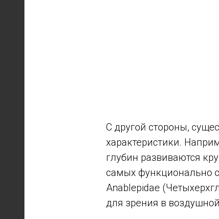
С другой стороны, суще
характеристики. Напри
глубин развиваются кр
самых функционально с
Anаblepidae (Четыхерхг
для зрения в воздушной 