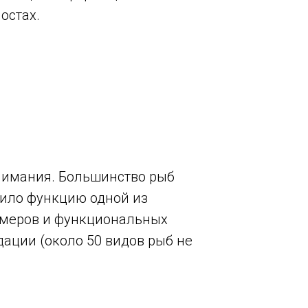
остах.
онимания. Большинство рыб
тило функцию одной из
змеров и функциональных
дации (около 50 видов рыб не